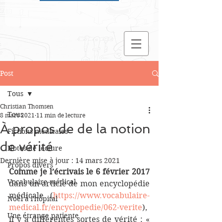
Post
Tous
Christian Thomsen
Tous
8 mars 2021
11 min de lecture
À propos de de la notion
Fictions médicales
de vérité
Notes de lecture
Dernière mise à jour :
14 mars 2021
Propos divers
Comme je l’écrivais le 6 février 2017
Vocabulaire médical
dans un article de mon encyclopédie 
médicale (
https://www.vocabulaire-
Noël à l'hôpital
medical.fr/encyclopedie/062-verite
), 
Une étrange patiente
il y a différentes sortes de vérité : « 