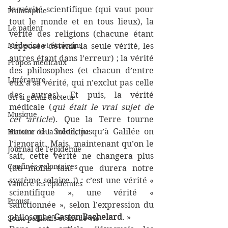
la vérité scientifique (qui vaut pour 
Philosophie
tout le monde et en tous lieux), la 
Le patient
vérité des religions (chacune étant 
Médecins et écrivains
supposée détenir la seule vérité, les 
autres étant dans l’erreur) ; la vérité 
Propos médicaux
des philosophes (et chacun d’entre 
Littérature
eux a sa vérité, qui n’exclut pas celle 
des autres). Et puis, la vérité 
Un si gentil docteur
médicale (
qui était le vrai sujet de 
Musique
cet article
). Que la Terre tourne 
autour du Soleil, jusqu’à Galilée on 
Histoire de la médecine
l’ignorait. Mais, maintenant qu’on le 
Journal de l'épidémie
sait, cette vérité ne changera plus 
Confinés volontaires
(du moins tant que durera notre 
système solaire !) : c’est une vérité « 
Vaincre les épidémies
scientifique », une vérité « 
Proust
sanctionnée », selon l’expression du 
philosophe 
Gaston Bachelard
. »
Soins palliatifs et fin de vie