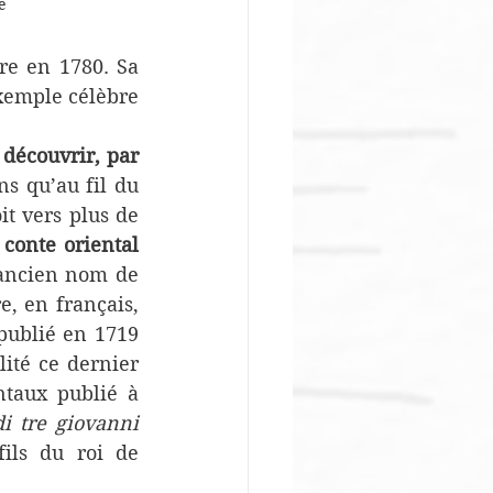
e
re en 1780. Sa 
xemple célèbre 
 découvrir, par 
ns qu’au fil du 
t vers plus de 
 
conte oriental
’ancien nom de 
, en français, 
 publié en 1719 
ité ce dernier 
ntaux publié à 
i tre giovanni 
ils du roi de 