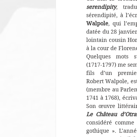
serendipity
, tradu
sérendipité, à l’éc
Walpole
, qui l’em
datée du 28 janvier
lointain cousin Ho
à la cour de Floren
Quelques mots s
(1717-1797) me sem
fils d’un premier
Robert Walpole, es
(membre au Parleme
1741 à 1768), écriva
Le Château d’Otra
considéré comme 
gothique ». L’anné