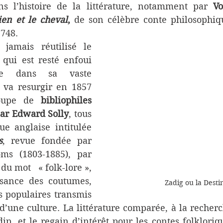
ns l’histoire de la littérature, notamment par 
Vo
ien et le cheval
,
 de son célèbre conte philosophiq
1748.
jamais réutilisé le 
, qui est resté enfoui 
le dans sa vaste 
 va resurgir en 1857 
oupe de 
bibliophiles 
ar Edward Solly
, tous 
lecteurs d’une revue anglaise intitulée 
s
, revue fondée par 
s (1803-1885), par 
du mot   « folk-lore », 
sance des coutumes, 
Zadig ou la Desti
s populaires transmis 
’une culture. La littérature comparée, à la recherc
ip, et le regain d’intérêt pour les contes folklori