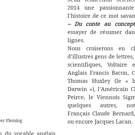
2014 une passionnante
l’histoire de ce mot savan
– Du conte au concept
essayer de résumer dans
lignes. 
Nous croiserons en ch
d’illustres gens de lettres,
scientifiques, Voltaire 
Anglais Francis Bacon, C
Thomas Huxley (le « b
Darwin »), l’Américain C
Peirce, le Viennois Sig
quelques autres, no
Français Claude Bernard,
er Fleming
ou encore Jacques Lacan.
On doit la création du vocable anglais 