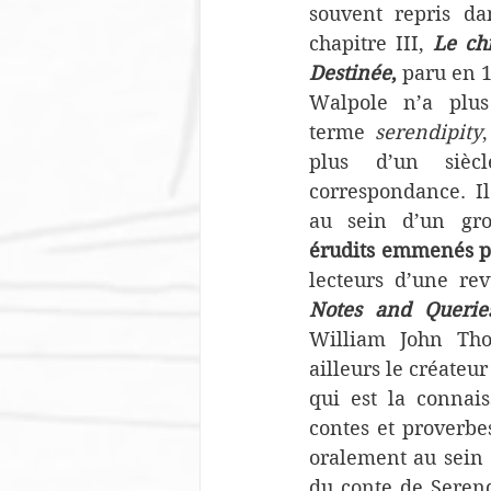
souvent repris da
chapitre III, 
Le ch
Destinée
,
 paru en 
Walpole n’a plus 
terme 
serendipity
plus d’un sièc
correspondance. Il
au sein d’un gr
érudits emmenés p
Notes and Querie
William John Thom
ailleurs le créateur 
qui est la connais
contes et proverbe
oralement au sein d
du conte de Serend