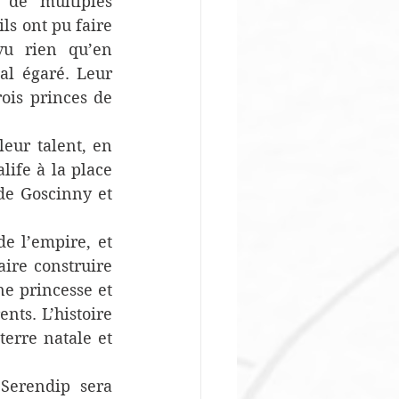
de multiples 
ls ont pu faire 
vu rien qu’en 
al égaré. Leur 
ois princes de 
eur talent, en 
ife à la place 
e Goscinny et 
e l’empire, et 
ire construire 
e princesse et 
ts. L’histoire 
erre natale et 
Serendip sera 