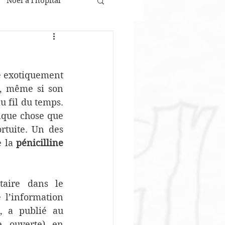
Noël à l'hôpital
 médicaux
e exotiquement 
de l'épidémie
, même si son 
 fil du temps. 
lque chose que 
tuite. Un des 
e la 
pénicilline
taire dans le 
l’information 
 a publié au 
e ouverte) en 