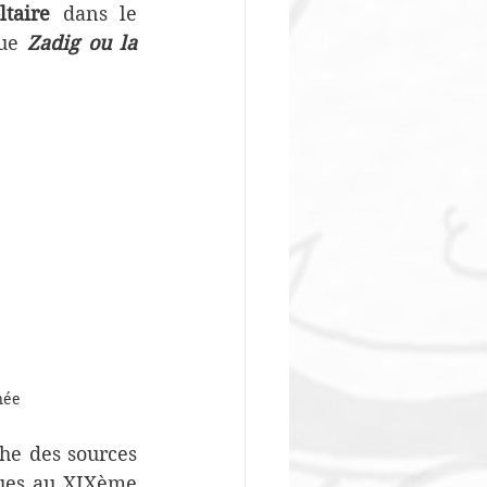
ltaire
 dans le 
ue 
Zadig ou la 
née
he des sources 
ques au XIXème 