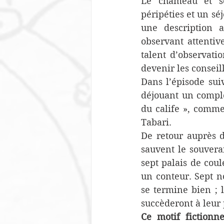
Le chameau et so
péripéties et un séj
une description a
observant attentiv
talent d’observatio
devenir les conseil
Dans l’épisode suiv
déjouant un complot
du calife », comme
Tabari.
De retour auprès d
sauvent le souvera
sept palais de coul
un conteur. Sept no
se termine bien ; l
succèderont à leur 
Ce motif fictionne