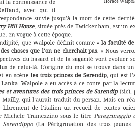
Horace Walpol
ait la connaissance de 
ffand, avec qui il 
respondance suivie jusqu’à la mort de cette derniè
ry Hill House
, située près de Twickenham, est un e
ue, en vogue à cette époque.
ndipité, que Walpole définit comme « 
la faculté de
 des choses que l’on ne cherchait pas
. » Nous verro
pectives du hasard et de la sagacité vont évoluer soi
 plus de celui-là. L’origine du mot se trouve dans un
et en scène l
es trois princes de Serendip
, qui est l
i Lanka. Walpole a eu accès à ce conte par la lecture
s et aventures des trois princes de Sarendip
 (sic),
 Mailly, qui l’aurait traduit du persan. Mais en réal
r librement de l’italien un recueil de contes orie
 Michele Tramezzino sous le titre 
Peregrinaggio d
i Serendippo
 (La Pérégrination des trois jeunes f