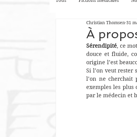
Tous
Fictions médicales
No
Christian Thomsen
31 m
Une étrange patiente
Phil
À propos
Sérendipité
, ce mo
Littérature
Un si gentil do
douce et fluide, 
origine l’est beauc
Si l’on veut rester
Confinés volontaires
Vain
l’on ne cherchait 
exemples les plus 
par le médecin et b