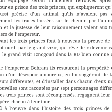
n équipage seront finalement retrouvés après 
our en prison des trois princes, qui expliqueront qu’i
ussi précise d’un animal qu’ils n’avaient pas 
ement les traces laissées sur le chemin par l’anim
n et la justesse de leur raisonnement valent aux tr
lers de l’empereur.
ant les trois princes font à nouveau la preuve de l
 ourdi par le grand vizir, qui rêve de « devenir cal
 le grand vizir Iznogoud dans la BD bien connue d
e l’empereur Behram ils restaurent la prospérité d
in d’un désespoir amoureux, en lui suggérant de fa
eurs différentes, et d’installer dans chacun d’eux un
uvelles sont racontées par sept personnages différen
es trois princes sont récompensés, regagnent leur t
père chacun à leur tour.
l
 à l’œuvre dans l’histoire des trois princes de 