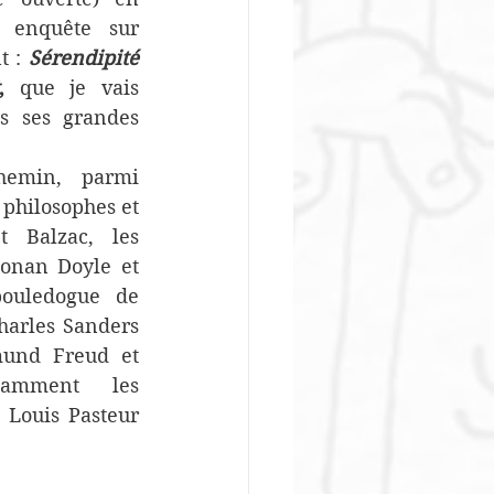
 enquête sur 
t : 
Sérendipité 
,
 que je vais 
 ses grandes 
emin, parmi 
 philosophes et 
et Balzac, les 
onan Doyle et 
ouledogue de 
harles Sanders 
mund Freud et 
tamment les 
 Louis Pasteur 