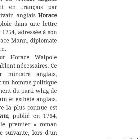
it en français par 
rivain anglais 
Horace 
ploie dans une lettre 
 1754, adressée à son 
race Mann, diplomate 
ce.
ur Horace Walpole 
blent nécessaires. Ce 
 ministre anglais, 
t un homme politique 
nt du parti whig de 
in et esthète anglais. 
Son œuvre littéraire la plus connue est 
nte
, publié en 1764, 
le premier « roman 
e suivante, lors d’un 