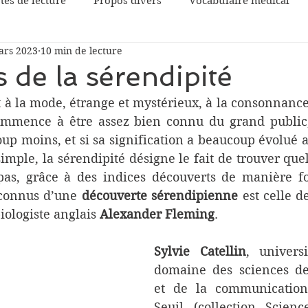
tes de lecture
Propos divers
Vocabulaire médical
ars 2023
10 min de lecture
osophie
Le patient
Médecins et écrivains
Propos
 de la sérendipité
t à la mode, étrange et mystérieux, à la consonnanc
cteur
Musique
Histoire de la médecine
Journal 
commence à être assez bien connu du grand public
oup moins, et si sa signification a beaucoup évolué au
 simple, la sérendipité désigne le fait de trouver que
cre les épidémies
Proust
Soins palliatifs et fin de vie
pas, grâce à des indices découverts de manière for
connus d’une 
découverte sérendipienne
 est celle d
iologiste anglais 
Alexander Fleming
.
Sylvie Catellin
, universi
domaine des sciences de 
et de la communication,
Seuil (collection Scienc