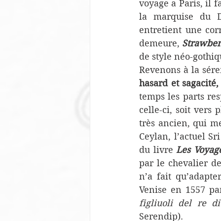
voyage a Paris, il f
la marquise du De
entretient une cor
demeure, 
Strawber
de style néo-gothiq
Revenons à la sére
hasard et sagacité,
temps les parts res
celle-ci, soit vers
très ancien, qui m
Ceylan, l’actuel Sr
du livre 
Les Voyage
par le chevalier de
n’a fait qu’adapte
Venise en 1557 par
figliuoli del re d
Serendip).