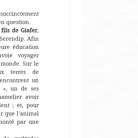
 succinctement 
en question. 
 fils de Giafer
, 
 Serendip. Afin 
eure éducation 
voie voyager 
 monde. Sur le 
 terres de 
encontrent un 
 », un de ses 
amelier avoir 
nt ; et, pour 
r que l’animal 
 monté par une 