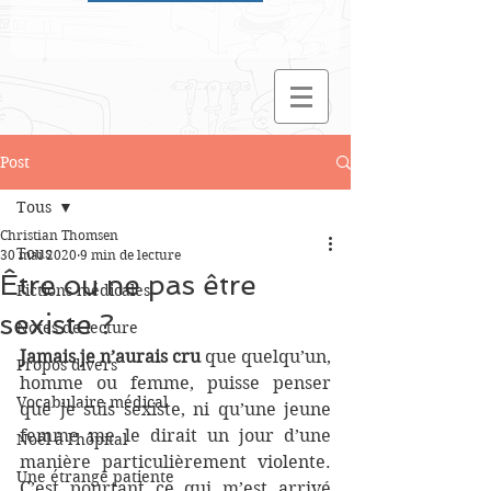
Post
Tous
Christian Thomsen
Tous
30 mai 2020
9 min de lecture
Être ou ne pas être
Fictions médicales
sexiste ?
Notes de lecture
Jamais je n’aurais cru
 que quelqu’un, 
Propos divers
homme ou femme, puisse penser 
Vocabulaire médical
que je suis sexiste, ni qu’une jeune 
femme me le dirait un jour d’une 
Noël à l'hôpital
manière particulièrement violente. 
Une étrange patiente
C’est pourtant ce qui m’est arrivé 