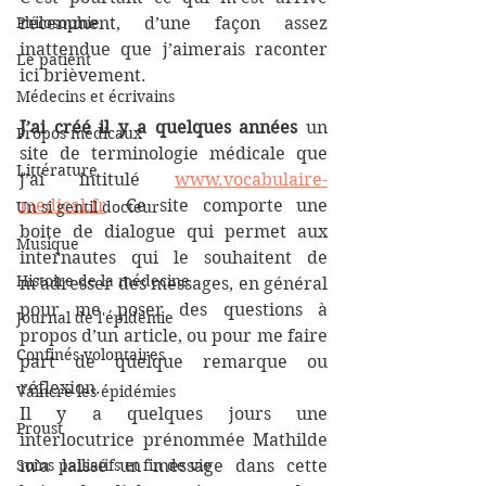
Philosophie
récemment, d’une façon assez 
inattendue que j’aimerais raconter 
Le patient
ici brièvement.
Médecins et écrivains
J’ai créé il y a quelques années
 un 
Propos médicaux
site de terminologie médicale que 
Littérature
j’ai intitulé 
www.vocabulaire-
medical.fr
. Ce site comporte une 
Un si gentil docteur
boite de dialogue qui permet aux 
Musique
internautes qui le souhaitent de 
Histoire de la médecine
m’adresser des messages, en général 
pour me poser des questions à 
Journal de l'épidémie
propos d’un article, ou pour me faire 
Confinés volontaires
part de quelque remarque ou 
réflexion. 
Vaincre les épidémies
Il y a quelques jours une 
Proust
interlocutrice prénommée Mathilde 
Soins palliatifs et fin de vie
m’a laissé un message dans cette 