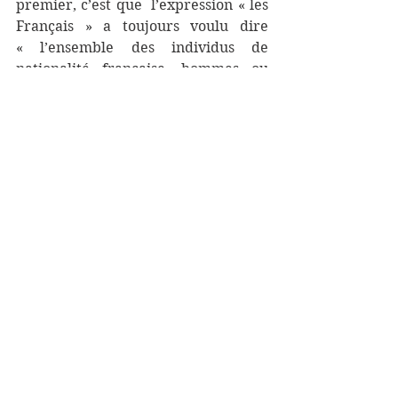
premier, c’est que  l’expression « les 
Français » a toujours voulu dire 
« l’ensemble des individus de 
nationalité française, hommes ou 
femmes ». Le second, c’est qu’en 
mettant le féminin avant le 
masculin, on garde une trace de la 
vieille galanterie française que 
détestent les féministes, puisqu’on 
ne respecte pas le seul ordre 
totalement objectif, l’ordre 
alphabétique. Mais aucun politique 
n’oserait dire « les Français et les 
Françaises », et encore moins « les 
Français », comme le faisait sans 
vergogne le modèle assumé de tous 
les politiques actuels, le Général de 
Gaulle. 
Il m’arrive d’envier les Belges, qui 