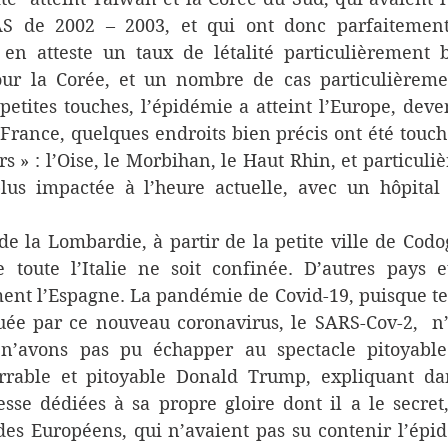
S de 2002 – 2003, et qui ont donc parfaitement
n atteste un taux de létalité particulièrement ba
our la Corée, et un nombre de cas particulièremen
petites touches, l’épidémie a atteint l’Europe, deve
rance, quelques endroits bien précis ont été touch
s » : l’Oise, le Morbihan, le Haut Rhin, et particuliè
lus impactée à l’heure actuelle, avec un hôpital
 de la Lombardie, à partir de la petite ville de Codog
 toute l’Italie ne soit confinée. D’autres pays e
nt l’Espagne. La pandémie de Covid-19, puisque tel
ée par ce nouveau coronavirus, le SARS-Cov-2,  n’
n’avons pas pu échapper au spectacle pitoyable
arrable et pitoyable Donald Trump, expliquant da
sse dédiées à sa propre gloire dont il a le secret,
 des Européens, qui n’avaient pas su contenir l’épid