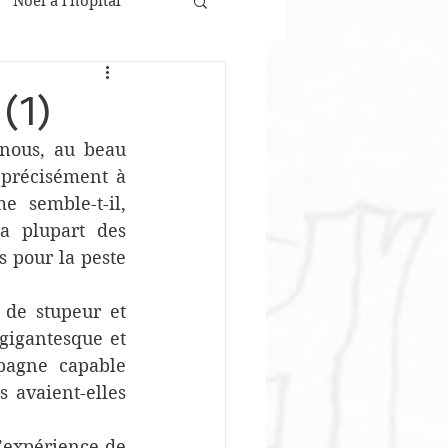
Noël à l'hôpital
 médicaux
(1)
nous, au beau 
de l'épidémie
précisément à 
 semble-t-il, 
a plupart des 
 pour la peste 
de stupeur et 
gigantesque et 
pagne capable 
 avaient-elles 
’expérience de 