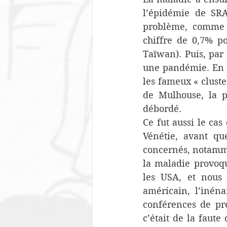
l’épidémie de SRA
problème, comme e
chiffre de 0,7% p
Taïwan). Puis, par 
une pandémie. En F
les fameux « cluster
de Mulhouse, la p
débordé.
Ce fut aussi le cas
Vénétie, avant que
concernés, notamme
la maladie provoqu
les USA, et nous 
américain, l’inén
conférences de pre
c’était de la faute