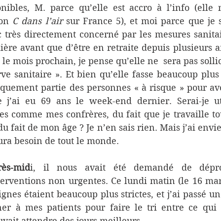
nibles, M. parce qu’elle est accro à l’info (elle 
on 
C dans l’air 
sur France 5), et moi parce que je s
c très directement concerné par les mesures sanitair
mière avant que d’être en retraite depuis plusieurs
 le mois prochain, je pense qu’elle ne  sera pas sollic
rve sanitaire ». Et bien qu’elle fasse beaucoup plus
riquement partie des personnes « à risque » pour avo
j’ai eu 69 ans le week-end dernier. Serai-je uti
s comme mes confrères, du fait que je travaille to
u fait de mon âge ? Je n’en sais rien. Mais j’ai envie d
ura besoin de tout le monde.
ès-mid
i, il nous avait été demandé de dépr
terventions non urgentes. Ce lundi matin (le 16 mars
signes étaient beaucoup plus strictes, et j’ai passé u
er à mes patients pour faire le tri entre ce qui é
uvait attendre des jours meilleurs.