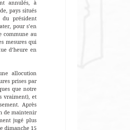
t annulés, à 
e, pays situés 
du président 
ter, pour s’en 
ire commune au 
s mesures qui 
ue d’heure en 
e allocution 
res prises par 
ues que notre 
 vraiment), et 
sement. Après 
on de maintenir 
ment jugé plus 
le dimanche 15 