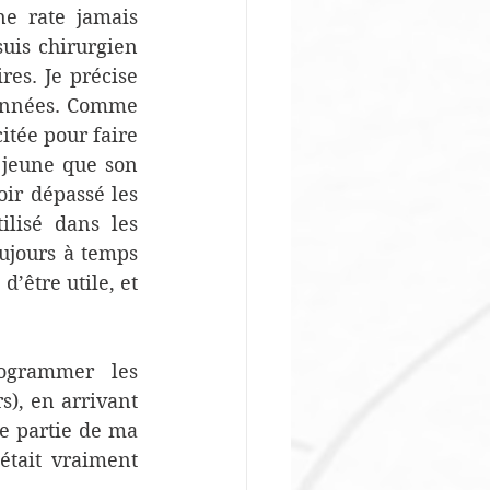
ne rate jamais 
uis chirurgien 
es. Je précise 
 années. Comme 
itée pour faire 
 jeune que son 
ir dépassé les 
lisé dans les 
ujours à temps 
’être utile, et 
ogrammer les 
), en arrivant 
ne partie de ma 
tait vraiment 