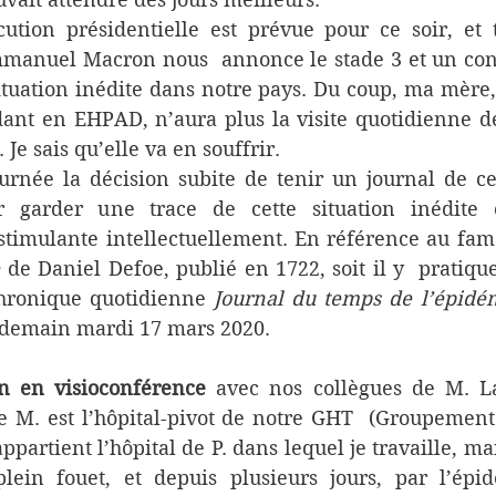
ution présidentielle est prévue pour ce soir, et 
mmanuel Macron nous  annonce le stade 3 et un conf
situation inédite dans notre pays. Du coup, ma mère
ant en EHPAD, n’aura plus la visite quotidienne de s
. Je sais qu’elle va en souffrir.
ournée la décision subite de tenir un journal de ce
 garder une trace de cette situation inédite e
 stimulante intellectuellement. En référence au fa
e
 de Daniel Defoe, publié en 1722, soit il y  pratiqu
 chronique quotidienne 
Journal du temps de l’épidé
emain mardi 17 mars 2020.
on en visioconférence
 avec nos collègues de M. La
 M. est l’hôpital-pivot de notre GHT  (Groupement 
appartient l’hôpital de P. dans lequel je travaille, mais
lein fouet, et depuis plusieurs jours, par l’épid