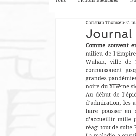
Tous
Fictions médicales
No
Christian Thomsen
21 m
Une étrange patiente
Phil
Journal 
Comme souvent en
Littérature
Un si gentil do
milieu de l’Empire
Wuhan, ville de 1
connaissaient jus
Confinés volontaires
Vain
grandes pandémies 
noire du XIVème siè
Au début de l’épi
d’admiration, les a
faire pousser en 
d’accueillir mille 
réagi tout de suite 
La maladie a ensuit