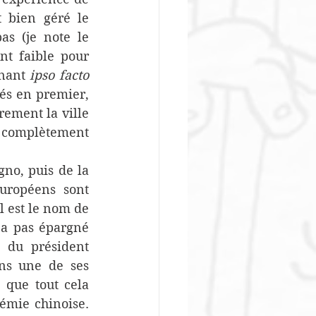
 bien géré le 
s (je note le 
t faible pour 
nant 
ipso facto
és en premier, 
rement la ville 
 complètement 
no, puis de la 
uropéens sont 
 est le nom de 
a pas épargné 
 du président 
ns une de ses 
 que tout cela 
émie chinoise. 