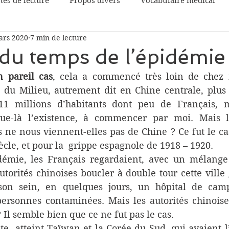
tes de lecture
Propos divers
Vocabulaire médical
ars 2020
7 min de lecture
osophie
Le patient
Médecins et écrivains
Propos
du temps de l’épidémie 
 pareil cas
, cela a commencé très loin de chez 
cteur
Musique
Histoire de la médecine
Journal 
 du Milieu, autrement dit en Chine centrale, plus 
1 millions d’habitants dont peu de Français, me
que-là l’existence, à commencer par moi. Mais l
cre les épidémies
Proust
Soins palliatifs et fin de vie
ne nous viennent-elles pas de Chine ? Ce fut le cas
cle, et pour la  grippe espagnole de 1918 – 1920.
démie, les Français regardaient, avec un mélange 
utorités chinoises boucler à double tour cette ville 
son sein, en quelques jours, un hôpital de cam
personnes contaminées. Mais les autorités chinoises
? Il semble bien que ce ne fut pas le cas.
e  atteint Taïwan et la Corée du Sud, qui avaient l