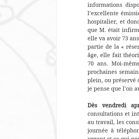
informations dispo
l’excellente émissi
hospitalier, et don
que M. était infir
elle va avoir 73 ans
partie de la « rése
âge, elle fait théo
70 ans. Moi-même 
prochaines semaine
plein, ou préservé d
je pense que l’on a
Dès vendredi apr
consultations et in
au travail, les con
journée à téléphon
urgent et ce qui po