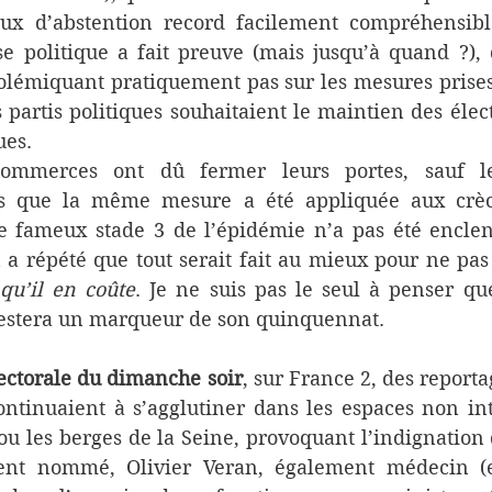
ux d’abstention record facilement compréhensible 
se politique a fait preuve (mais jusqu’à quand ?), 
lémiquant pratiquement pas sur les mesures prises,
 partis politiques souhaitaient le maintien des électi
ues.
ommerces ont dû fermer leurs portes, sauf l
ès que la même mesure a été appliquée aux crèch
le fameux stade 3 de l’épidémie n’a pas été enclenc
répété que tout serait fait au mieux pour ne pas t
qu’il en coûte
. Je ne suis pas le seul à penser que
, restera un marqueur de son quinquennat.
lectorale du dimanche soir
, sur France 2, des reporta
ontinuaient à s’agglutiner dans les espaces non in
 ou les berges de la Seine, provoquant l’indignation 
ent nommé, Olivier Veran, également médecin (et