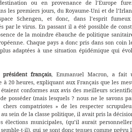
destination ou en provenance de l’Europe furen
ns les premiers jours, du Royaume-Uni et de l’Irland
space Schengen, et donc, dans l’esprit fumeux 
 par le virus. En passant il a été possible de consta
l’absence de la moindre ébauche de politique sanita
ropéenne. Chaque pays a donc pris dans son coin le
 plus adaptées à une situation épidémique qui évol
 président français
, Emmanuel Macron, a fait un
e à 20 heures, expliquant aux Français que les mesu
taient conformes aux avis des meilleurs scientifiq
 de posséder (mais lesquels ? nous ne le savons pas
 chers compatriotes » de les respecter scrupuleu
au sein de la classe politique, il avait pris la décisi
s élections municipales, (qu’il aurait personnelle
 semble-t-il), qui se sont donc tenues comme prévu 