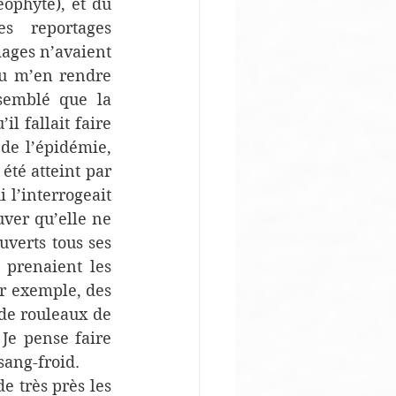
ophyte), et du 
 reportages 
ages n’avaient 
pu m’en rendre 
emblé que la 
l fallait faire 
de l’épidémie, 
té atteint par 
l’interrogeait 
ver qu’elle ne 
verts tous ses 
prenaient les 
r exemple, des 
de rouleaux de 
Je pense faire 
sang-froid.
 très près les 