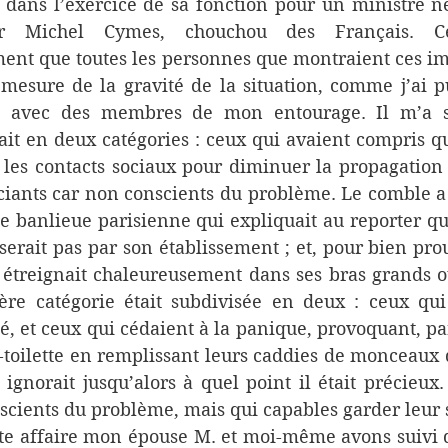
 dans l’exercice de sa fonction pour un ministre né
ur Michel Cymes, chouchou des Français. Ces
ment que toutes les personnes que montraient ces im
 mesure de la gravité de la situation, comme j’ai 
avec des membres de mon entourage. Il m’a s
ait en deux catégories : ceux qui avaient compris qu’i
 les contacts sociaux pour diminuer la propagation 
uciants car non conscients du problème. Le comble a é
e banlieue parisienne qui expliquait au reporter qui 
serait pas par son établissement ; et, pour bien prou
e étreignait chaleureusement dans ses bras grands ou
ère catégorie était subdivisée en deux : ceux qui 
é, et ceux qui cédaient à la panique, provoquant, pa
-toilette en remplissant leurs caddies de monceaux 
ignorait jusqu’alors à quel point il était précieux. 
scients du problème, mais qui capables garder leur 
te affaire mon épouse M. et moi-même avons suivi de