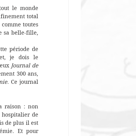
tout le monde 
inement total 
, comme toutes 
a belle-fille, 
tte période de 
t, je dois le 
meux 
Journal de 
ement 300 ans, 
mie
. Ce journal 
 raison : non 
hospitalier de 
 de plus il est 
émie. Et pour 