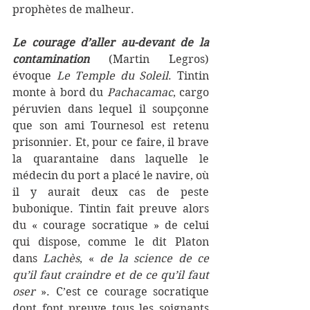
prophètes de malheur.
Le courage d’aller au-devant de la 
contamination
 (Martin Legros) 
évoque 
Le Temple du Soleil
. Tintin 
monte à bord du 
Pachacamac
, cargo 
péruvien dans lequel il soupçonne 
que son ami Tournesol est retenu 
prisonnier. Et, pour ce faire, il brave 
la quarantaine dans laquelle le 
médecin du port a placé le navire, où 
il y aurait deux cas de peste 
bubonique. Tintin fait preuve alors 
du « courage socratique » de celui 
qui dispose, comme le dit Platon 
dans 
Lachès
, « 
de la science de ce 
qu’il faut craindre et de ce qu’il faut 
oser
 ». C’est ce courage socratique 
dont font preuve tous les soignants 