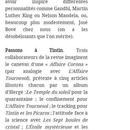
avoir inspiré différentes 
personnalités comme Gandhi, Martin 
Luther King ou Nelson Mandela, ou, 
beaucoup plus modestement, José 
Bové chez nous (on a les 
désobéissants que l’on mérite).
Passons à Tintin
. Trois 
collaborateurs de la revue imaginent 
le canevas d’une « 
Affaire Corona 
» 
(par analogie avec 
L’Affaire 
Tournesol
), prétexte à cinq articles 
illustrés chacun par un album 
d’Hergé :
Le Temple du soleil
 pour la 
quarantaine ; le confinement pour 
L’Affaire Tournesol 
; le tracking pour 
Tintin et les Picaros 
; l’attitude face à 
la science avec 
Les Sept boules de 
cristal 
; 
L’Étoile mystérieuse
 et les 