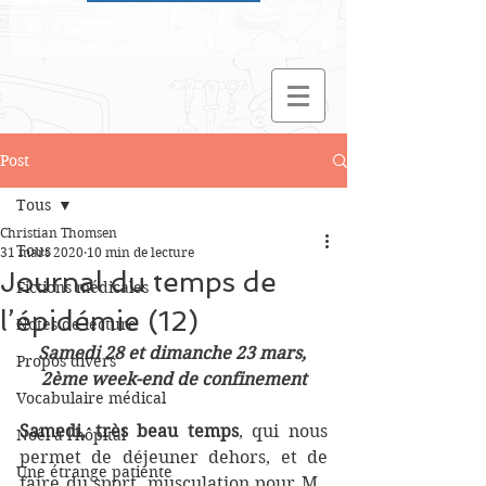
Post
Tous
Christian Thomsen
Tous
31 mars 2020
10 min de lecture
Journal du temps de
Fictions médicales
l’épidémie (12)
Notes de lecture
Samedi 28 et dimanche 23 mars, 
Propos divers
2ème week-end de confinement
Vocabulaire médical
Samedi, très beau temps
, qui nous 
Noël à l'hôpital
permet de déjeuner dehors, et de 
Une étrange patiente
faire du sport, musculation pour M., 