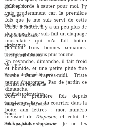
Philosophie
golf et corde à sauter pour moi. J’y 
vais prudemment car, la première 
Le patient
fois que je me suis servi de cette 
Médecins et écrivains
corde à sauter, il y a un peu plus de 
deux ans, je me suis fait un claquage 
Propos médicaux
musculaire qui m’a fait boiter 
Littérature
pendant trois bonnes semaines. 
Depuis, je n’y avais plus touché.
Un si gentil docteur
En revanche, dimanche, il fait froid 
Musique
et humide, et une petite pluie fine 
Histoire de la médecine
tombe dans l’après-midi. Triste 
temps d’automne. Pas de jardin ce 
Journal de l'épidémie
dimanche.
Confinés volontaires
Pour la première fois depuis 
longtemps, il y a du courrier dans la 
Vaincre les épidémies
boîte aux lettres : mon numéro 
Proust
mensuel de 
Diapason
, et celui de 
Soins palliatifs et fin de vie
Philosophie magazine
. Je ne les 