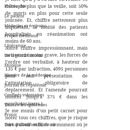
Philosophie
décès de plus que la veille, soit 50% 
de morts en plus pour cette seule 
Le patient
journée. Et, chiffre nettement plus 
Médecins et écrivains
inquiétant, la moitié des patients 
hospitalisés en réanimation ont 
Propos médicaux
moins de 60 ans.
Littérature
Autre chiffre impressionnant, mais 
nettement moins grave, les forces de 
Un si gentil docteur
l’ordre ont verbalisé, à hauteur de 
Musique
135 € par infraction, 4095 personnes 
Histoire de la médecine
pour non présentation de 
l’attestation obligatoire de 
Journal de l'épidémie
déplacement. Et l’amende pourrait 
Confinés volontaires
monter jusqu’à 375 € dans les 
prochains jours !
Vaincre les épidémies
Je me munis d’un petit carnet pour 
Proust
noter tous ces chiffres, que je risque 
Soins palliatifs et fin de vie
fort d’avoir oubliés au moment où je 