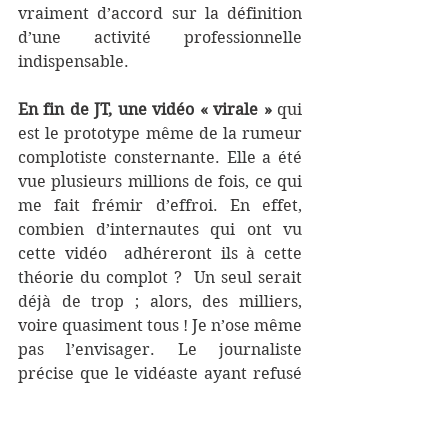
vraiment d’accord sur la définition 
d’une activité professionnelle 
indispensable.
En fin de JT, une vidéo « virale »
 qui 
est le prototype même de la rumeur 
complotiste consternante. Elle a été 
vue plusieurs millions de fois, ce qui 
me fait frémir d’effroi. En effet, 
combien d’internautes qui ont vu 
cette vidéo  adhéreront ils à cette 
théorie du complot ?  Un seul serait 
déjà de trop ; alors, des milliers, 
voire quasiment tous ! Je n’ose même 
pas l’envisager. Le journaliste 
précise que le vidéaste ayant refusé 
de répondre à sa demande 
d’interview, son visage sera flouté. 
Voici les faits. Cet abruti, car je ne 