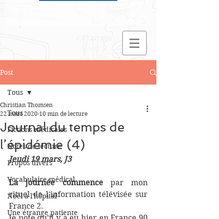
Post
Tous
Christian Thomsen
Tous
22 mars 2020
10 min de lecture
Journal du temps de
Fictions médicales
l’épidémie (4)
Notes de lecture
Jeudi 19 mars, J3
Propos divers
Vocabulaire médical
La journée commence
 par mon 
rituel de l’information télévisée sur 
Noël à l'hôpital
France 2.
Une étrange patiente
Je note qu’il y a eu hier en France 90 