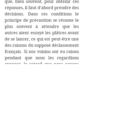
que, bien souvent, pour obtenir ces 
réponses, il faut d’abord prendre des 
décisions. Dans ces conditions le 
principe de précaution se résume le 
plus souvent à attendre que les 
autres aient essuyé les plâtres avant 
de se lancer, ce qui est peut-être une 
des raisons du supposé déclassement 
français. Si nos voisins ont eu raison 
pendant que nous les regardions 
avancer, le retard que nous aurons 
alors accumulé ne sera jamais 
rattrapé. Ce raisonnement est 
valable dans tous les domaines de 
recherche.
Ce type d’argumentation peut suffire 
à convaincre les hésitants
, mais ne 
fera jamais changé d’avis les fameux 