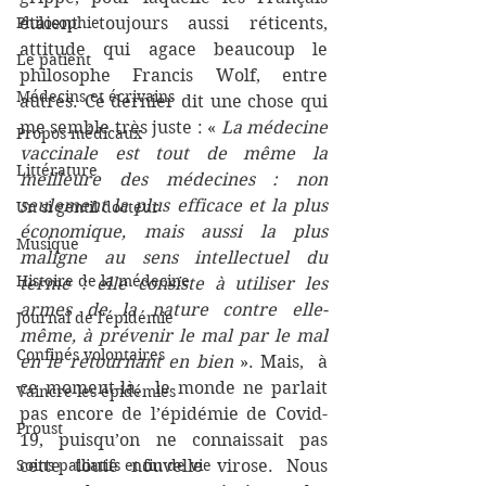
Philosophie
étaient toujours aussi réticents, 
attitude qui agace beaucoup le 
Le patient
philosophe Francis Wolf, entre 
Médecins et écrivains
autres. Ce dernier dit une chose qui 
me semble très juste : « 
La médecine 
Propos médicaux
vaccinale est tout de même la 
Littérature
meilleure des médecines : non 
seulement la plus efficace et la plus 
Un si gentil docteur
économique, mais aussi la plus 
Musique
maligne au sens intellectuel du 
Histoire de la médecine
terme : elle consiste à utiliser les 
armes de la nature contre elle-
Journal de l'épidémie
même, à prévenir le mal par le mal 
Confinés volontaires
en le retournant en bien 
». Mais,  à 
ce moment-là,  le monde ne parlait 
Vaincre les épidémies
pas encore de l’épidémie de Covid-
Proust
19, puisqu’on ne connaissait pas 
Soins palliatifs et fin de vie
cette toute nouvelle virose. Nous 