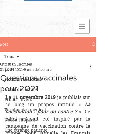
Post
Tous
Christian Thomsen
Tous
31 janv. 2021
9 min de lecture
Questions vaccinales
Fictions médicales
pour 2021
Notes de lecture
Le 11 novembre 2019
 je publiais sur 
Propos divers
ce blog un propos intitulé « 
La 
Vocabulaire médical
vaccination : pour ou contre ?
». Ce 
billet m’avait été inspiré par la 
Noël à l'hôpital
campagne de vaccination contre la 
Une étrange patiente
grippe, pour laquelle les Français 