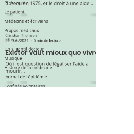
Philosophie
obtenu en 1975, et le droit à une aide
active à mourir, qui fera probablement
Le patient
l'objet d'une loi en 2026 ?
Médecins et écrivains
Propos médicaux
Christian Thomsen
Littérature
29 mars 2024
5 min de lecture
Un si gentil docteur
Exister vaut mieux que vivre
Musique
Où il est question de légaliser l'aide à
Histoire de la médecine
mourir...
Journal de l'épidémie
Confinés volontaires
Vaincre les épidémies
Proust
Soins palliatifs et fin de vie