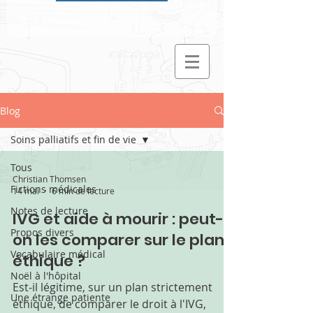
Blog
Soins palliatifs et fin de vie
Tous
Christian Thomsen
Fictions médicales
14 mai
6 min de lecture
Notes de lecture
IVG et aide à mourir : peut-
Propos divers
on les comparer sur le plan
Vocabulaire médical
éthique ?
Noël à l'hôpital
Est-il légitime, sur un plan strictement
Une étrange patiente
éthique, de comparer le droit à l'IVG,