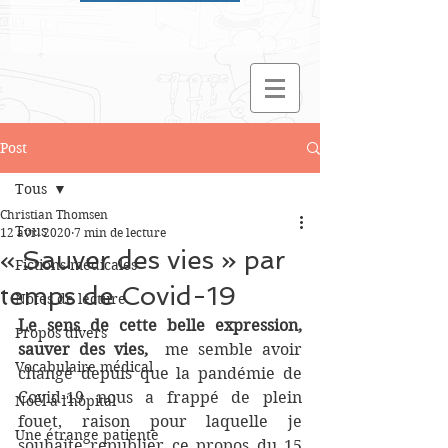
Post
Tous
Christian Thomsen
Tous
12 avr. 2020
7 min de lecture
« Sauver des vies » par
Fictions médicales
temps de Covid-19
Notes de lecture
Le sens de cette belle expression, 
Propos divers
sauver des vies,
  me semble avoir 
Vocabulaire médical
changé depuis que la pandémie de 
Covid-19 nous a frappé de plein 
Noël à l'hôpital
fouet, raison pour laquelle je 
Une étrange patiente
souhaite republier ce propos du 15 