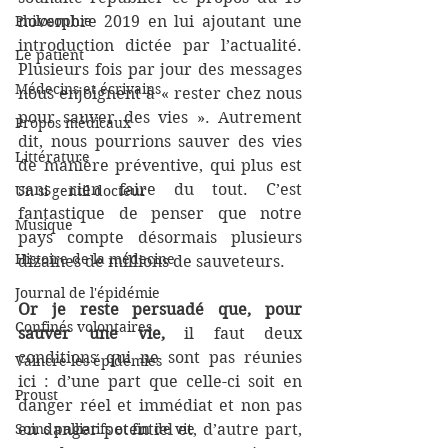
Philosophie
novembre 2019 en lui ajoutant une 
introduction dictée par l’actualité. 
Le patient
Plusieurs fois par jour des messages 
Médecins et écrivains
nous enjoignent à « rester chez nous 
pour sauver des vies ». Autrement 
Propos médicaux
dit, nous pourrions sauver des vies 
Littérature
de manière préventive, qui plus est 
sans rien faire du tout. C’est 
Un si gentil docteur
fantastique de penser que notre 
Musique
pays compte désormais plusieurs 
Histoire de la médecine
dizaines de millions de sauveteurs. 
Journal de l'épidémie
Or je reste persuadé que, pour 
Confinés volontaires
sauver une vie,
 il faut deux 
conditions qui ne sont pas réunies 
Vaincre les épidémies
ici : d’une part que celle-ci soit en 
Proust
danger réel et immédiat et non pas 
Soins palliatifs et fin de vie
en danger potentiel et, d’autre part, 