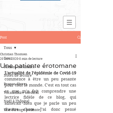
Post
Tous
Christian Thomsen
Tous
20 nov. 2020
8 min de lecture
Une patiente érotomane
Fictions médicales
L’actualité de l’épidémie de Covid-19
Notes de lecture
commence à être un peu pesante 
Propos divers
pour tout le monde. C’est en tout cas 
ce que m’a fait comprendre une 
Vocabulaire médical
lectrice fidèle de ce blog, qui 
Noël à l'hôpital
aimerait bien que je parle un peu 
d’autre chose. J’ai donc pensé 
Une étrange patiente