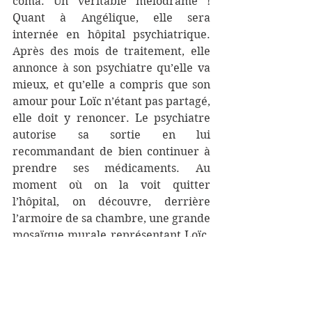
coma. Un véritable mélodrame ! 
Quant à Angélique, elle sera 
internée en hôpital psychiatrique. 
Après des mois de traitement, elle 
annonce à son psychiatre qu’elle va 
mieux, et qu’elle a compris que son 
amour pour Loïc n’étant pas partagé, 
elle doit y renoncer. Le psychiatre 
autorise sa sortie en lui 
recommandant de bien continuer à 
prendre ses médicaments. Au 
moment où on la voit quitter 
l’hôpital, on découvre, derrière 
l’armoire de sa chambre, une grande 
mosaïque murale représentant Loïc. 
Elle l’a réalisée en collant toutes les 
gélules et tous les comprimés qu’elle 
n’a jamais pris ! 
Le spectateur peut imaginer avec 