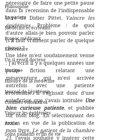
nécessaire de faire une petite pause 
Philosophie
dans la recension de l’indispensable 
Le patient
livre de Didier Pittet, 
Vaincre les 
épidémies
. Problème : de quoi 
Médecins et écrivains
d’autre allais-je bien pouvoir parler 
Propos médicaux
(s’il faut vraiment parler de quelque 
chose) ? 
Littérature
Une idée m’est soudainement venue 
Un si gentil docteur
: j’ai écrit il y a quelques années une 
Musique
petite fiction relatant une 
mésaventure qui m’est arrivée 
Histoire de la médecine
autrefois avec une patiente 
Journal de l'épidémie
érotomane. Il s’agissait donc d’une 
autofiction que j’avais intitulée 
Une 
Confinés volontaires
bien curieuse patiente
, et publiée 
Vaincre les épidémies
sur mon blog. En sélectionnant des 
textes en vue de la publication de 
Proust
mon livre, 
Le patient de la chambre 
Soins palliatifs et fin de vie
21
, j’avais souhaité y insérer cette 