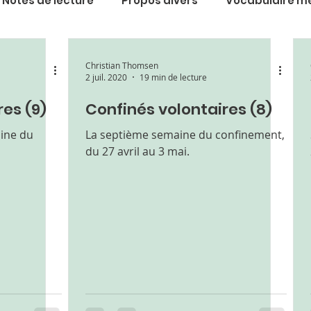
Notes de lecture
Propos divers
Vocabulaire m
nge patiente
Philosophie
Le patient
Médeci
Christian Thomsen
2 juil. 2020
19 min de lecture
es (9)
Confinés volontaires (8)
rature
Un si gentil docteur
Musique
Histoire
ine du
La septième semaine du confinement,
du 27 avril au 3 mai.
onfinés volontaires
Vaincre les épidémies
Prou