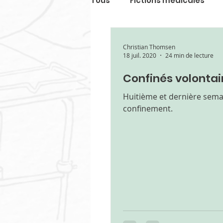
Tous
Fictions médicales
Noël à l'hôpital
Une étra
Christian Thomsen
18 juil. 2020
24 min de lecture
Confinés volontair
Propos médicaux
Litté
Huitième et dernière sema
confinement.
Journal de l'épidémie
C
Soins palliatifs et fin de vie