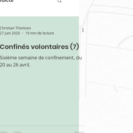
édical
ns et écrivains
Christian Thomsen
27 juin 2020
19 min de lecture
Confinés volontaires (7)
 de la médecine
Sixième semaine de confinement, du
20 au 26 avril.
st